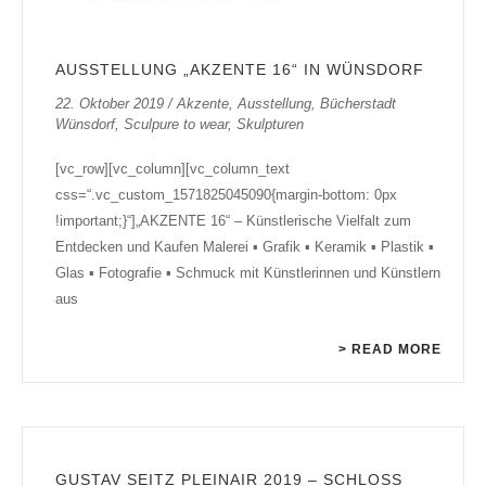
AUSSTELLUNG „AKZENTE 16“ IN WÜNSDORF
22. Oktober 2019
/
Akzente
,
Ausstellung
,
Bücherstadt
Wünsdorf
,
Sculpure to wear
,
Skulpturen
[vc_row][vc_column][vc_column_text
css=“.vc_custom_1571825045090{margin-bottom: 0px
!important;}“]„AKZENTE 16“ – Künstlerische Vielfalt zum
Entdecken und Kaufen Malerei ▪ Grafik ▪ Keramik ▪ Plastik ▪
Glas ▪ Fotografie ▪ Schmuck mit Künstlerinnen und Künstlern
aus
> READ MORE
GUSTAV SEITZ PLEINAIR 2019 – SCHLOSS