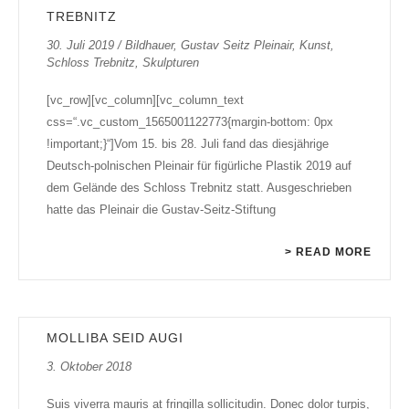
TREBNITZ
30. Juli 2019
/
Bildhauer
,
Gustav Seitz Pleinair
,
Kunst
,
Schloss Trebnitz
,
Skulpturen
[vc_row][vc_column][vc_column_text
css=“.vc_custom_1565001122773{margin-bottom: 0px
!important;}“]Vom 15. bis 28. Juli fand das diesjährige
Deutsch-polnischen Pleinair für figürliche Plastik 2019 auf
dem Gelände des Schloss Trebnitz statt. Ausgeschrieben
hatte das Pleinair die Gustav-Seitz-Stiftung
> READ MORE
MOLLIBA SEID AUGI
3. Oktober 2018
Suis viverra mauris at fringilla sollicitudin. Donec dolor turpis,