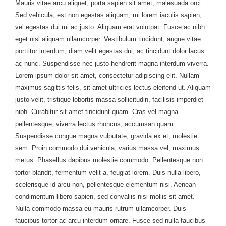
Mauris vitae arcu aliquet, porta sapien sit amet, malesuada orci.
Sed vehicula, est non egestas aliquam, mi lorem iaculis sapien,
vel egestas dui mi ac justo. Aliquam erat volutpat. Fusce ac nibh
eget nisl aliquam ullamcorper. Vestibulum tincidunt, augue vitae
porttitor interdum, diam velit egestas dui, ac tincidunt dolor lacus
ac nunc. Suspendisse nec justo hendrerit magna interdum viverra.
Lorem ipsum dolor sit amet, consectetur adipiscing elit. Nullam
maximus sagittis felis, sit amet ultricies lectus eleifend ut. Aliquam
justo velit, tristique lobortis massa sollicitudin, facilisis imperdiet
nibh. Curabitur sit amet tincidunt quam. Cras vel magna
pellentesque, viverra lectus rhoncus, accumsan quam.
Suspendisse congue magna vulputate, gravida ex et, molestie
sem. Proin commodo dui vehicula, varius massa vel, maximus
metus. Phasellus dapibus molestie commodo. Pellentesque non
tortor blandit, fermentum velit a, feugiat lorem. Duis nulla libero,
scelerisque id arcu non, pellentesque elementum nisi. Aenean
condimentum libero sapien, sed convallis nisi mollis sit amet.
Nulla commodo massa eu mauris rutrum ullamcorper. Duis
faucibus tortor ac arcu interdum ornare. Fusce sed nulla faucibus