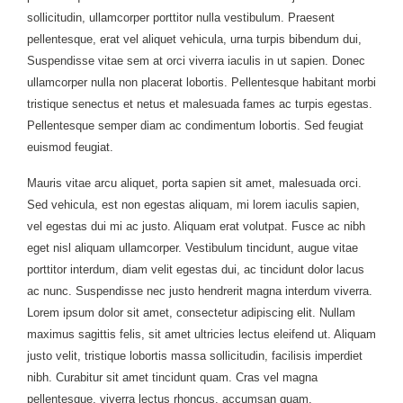
sollicitudin, ullamcorper porttitor nulla vestibulum. Praesent
pellentesque, erat vel aliquet vehicula, urna turpis bibendum dui,
Suspendisse vitae sem at orci viverra iaculis in ut sapien. Donec
ullamcorper nulla non placerat lobortis. Pellentesque habitant morbi
tristique senectus et netus et malesuada fames ac turpis egestas.
Pellentesque semper diam ac condimentum lobortis. Sed feugiat
euismod feugiat.
Mauris vitae arcu aliquet, porta sapien sit amet, malesuada orci.
Sed vehicula, est non egestas aliquam, mi lorem iaculis sapien,
vel egestas dui mi ac justo. Aliquam erat volutpat. Fusce ac nibh
eget nisl aliquam ullamcorper. Vestibulum tincidunt, augue vitae
porttitor interdum, diam velit egestas dui, ac tincidunt dolor lacus
ac nunc. Suspendisse nec justo hendrerit magna interdum viverra.
Lorem ipsum dolor sit amet, consectetur adipiscing elit. Nullam
maximus sagittis felis, sit amet ultricies lectus eleifend ut. Aliquam
justo velit, tristique lobortis massa sollicitudin, facilisis imperdiet
nibh. Curabitur sit amet tincidunt quam. Cras vel magna
pellentesque, viverra lectus rhoncus, accumsan quam.