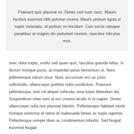
Praesent quis placerat mi. Donec sed nunc nunc. Mauris
facilisis euismod nibh pulvinar viverra. Mauris pretium ligula ut
turpis venenatis, id pretium mi tincidunt. Cum sociis natoque
penatibus et magnis dis parturient montes, nascetur ridiculus
mus.
onec dolor turpis, mollis sed quam quis, faucibus gravida tellus. In
dictum tristique purus, at imperdiet purus fermentum ut. Nunc
pellentesque rutrum risus. Nunc accumsan orci ac justo
sollicitudin, ullamcorper porttitor nulla vestibulum. Praesent
pellentesque, erat vel aliquet vehicula, urna turpis bibendum dui,
Suspendisse vitae sem at orci viverra iaculis in ut sapien. Donec
ullamcorper nulla non placerat lobortis. Pellentesque habitant morbi
tristique senectus et netus et malesuada fames ac turpis egestas.
Pellentesque semper diam ac condimentum lobortis. Sed feugiat
euismod feugiat.