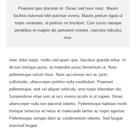
Praesent quis placerat mi. Donec sed nunc nunc. Mauris
facilisis euismod nibh pulvinar viverra. Mauris pretium ligula ut
turpis venenatis, id pretium mi tincidunt. Cum sociis natoque
penatibus et magnis dis parturient montes, nascetur ridiculus
mus.
onec dolor turpis, mollis sed quam quis, faucibus gravida tellus. In
dictum tristique purus, at imperdiet purus fermentum ut. Nunc
pellentesque rutrum risus. Nunc accumsan orci ac justo
sollicitudin, ullamcorper porttitor nulla vestibulum. Praesent
pellentesque, erat vel aliquet vehicula, urna turpis bibendum dui,
Suspendisse vitae sem at orci viverra iaculis in ut sapien. Donec
ullamcorper nulla non placerat lobortis. Pellentesque habitant morbi
tristique senectus et netus et malesuada fames ac turpis egestas.
Pellentesque semper diam ac condimentum lobortis. Sed feugiat
euismod feugiat.