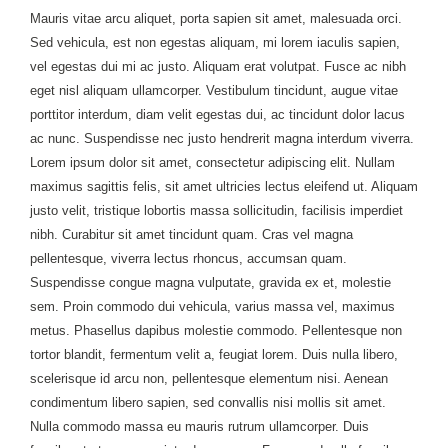
Mauris vitae arcu aliquet, porta sapien sit amet, malesuada orci.
Sed vehicula, est non egestas aliquam, mi lorem iaculis sapien,
vel egestas dui mi ac justo. Aliquam erat volutpat. Fusce ac nibh
eget nisl aliquam ullamcorper. Vestibulum tincidunt, augue vitae
porttitor interdum, diam velit egestas dui, ac tincidunt dolor lacus
ac nunc. Suspendisse nec justo hendrerit magna interdum viverra.
Lorem ipsum dolor sit amet, consectetur adipiscing elit. Nullam
maximus sagittis felis, sit amet ultricies lectus eleifend ut. Aliquam
justo velit, tristique lobortis massa sollicitudin, facilisis imperdiet
nibh. Curabitur sit amet tincidunt quam. Cras vel magna
pellentesque, viverra lectus rhoncus, accumsan quam.
Suspendisse congue magna vulputate, gravida ex et, molestie
sem. Proin commodo dui vehicula, varius massa vel, maximus
metus. Phasellus dapibus molestie commodo. Pellentesque non
tortor blandit, fermentum velit a, feugiat lorem. Duis nulla libero,
scelerisque id arcu non, pellentesque elementum nisi. Aenean
condimentum libero sapien, sed convallis nisi mollis sit amet.
Nulla commodo massa eu mauris rutrum ullamcorper. Duis