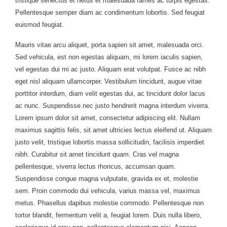
tristique senectus et netus et malesuada fames ac turpis egestas.
Pellentesque semper diam ac condimentum lobortis. Sed feugiat
euismod feugiat.
Mauris vitae arcu aliquet, porta sapien sit amet, malesuada orci.
Sed vehicula, est non egestas aliquam, mi lorem iaculis sapien,
vel egestas dui mi ac justo. Aliquam erat volutpat. Fusce ac nibh
eget nisl aliquam ullamcorper. Vestibulum tincidunt, augue vitae
porttitor interdum, diam velit egestas dui, ac tincidunt dolor lacus
ac nunc. Suspendisse nec justo hendrerit magna interdum viverra.
Lorem ipsum dolor sit amet, consectetur adipiscing elit. Nullam
maximus sagittis felis, sit amet ultricies lectus eleifend ut. Aliquam
justo velit, tristique lobortis massa sollicitudin, facilisis imperdiet
nibh. Curabitur sit amet tincidunt quam. Cras vel magna
pellentesque, viverra lectus rhoncus, accumsan quam.
Suspendisse congue magna vulputate, gravida ex et, molestie
sem. Proin commodo dui vehicula, varius massa vel, maximus
metus. Phasellus dapibus molestie commodo. Pellentesque non
tortor blandit, fermentum velit a, feugiat lorem. Duis nulla libero,