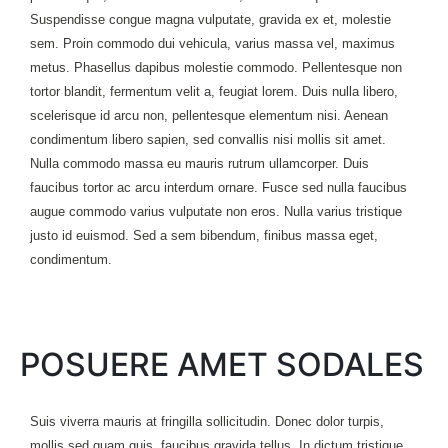
Suspendisse congue magna vulputate, gravida ex et, molestie
sem. Proin commodo dui vehicula, varius massa vel, maximus
metus. Phasellus dapibus molestie commodo. Pellentesque non
tortor blandit, fermentum velit a, feugiat lorem. Duis nulla libero,
scelerisque id arcu non, pellentesque elementum nisi. Aenean
condimentum libero sapien, sed convallis nisi mollis sit amet.
Nulla commodo massa eu mauris rutrum ullamcorper. Duis
faucibus tortor ac arcu interdum ornare. Fusce sed nulla faucibus
augue commodo varius vulputate non eros. Nulla varius tristique
justo id euismod. Sed a sem bibendum, finibus massa eget,
condimentum.
POSUERE AMET SODALES
Suis viverra mauris at fringilla sollicitudin. Donec dolor turpis,
mollis sed quam quis, faucibus gravida tellus. In dictum tristique